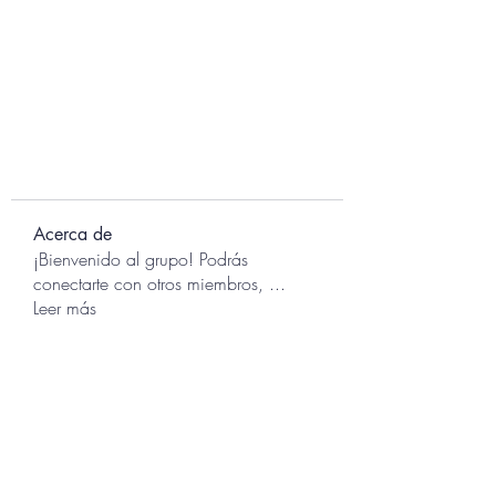
Acerca de
¡Bienvenido al grupo! Podrás
conectarte con otros miembros,
...
Leer más
Miembros
Marco Trujillo
Seguir
marcotrujillo0
Seguir
marcotrujillo0