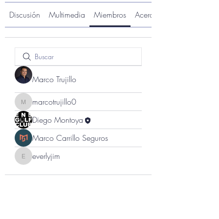
Discusión
Multimedia
Miembros
Acerca de
Marco Trujillo
marcotrujillo0
marcotrujillo0
Diego Montoya
Marco Carrillo Seguros
everlyjim
everlyjim