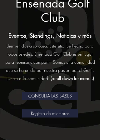
Ensenada Golf
Club
Eventos, Standings, Noticias y más
Bienvenidos a su casa. Este sitio fue hecho para
todos ustedes. Ensenada Golf Club es un lugar
para reunirse y compartir. Somos una comunidad
que se ha unido por nuestra pasión por el Golf .
¡Únete a la comunidad!
(scroll down for more...)
CONSULTA LAS BASES
Registro de miembros