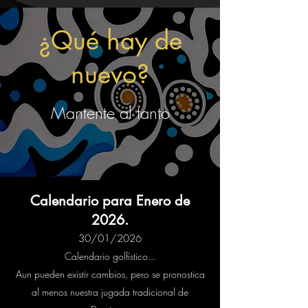
¿Qué hay de
nuevo?
Mantente al tanto
Calendario para Enero de
2026.
30/01/2026
Calendario golfístico...
Aun pueden existir cambios, pero se pronostica
al menos nuestra jugada tradicional de