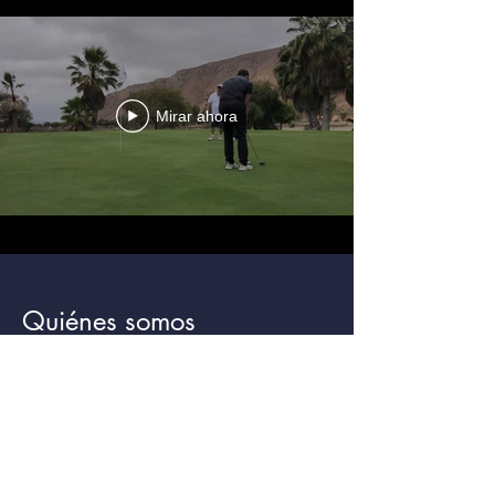
Mirar ahora
Quiénes somos
Nuestra misión en
Ensenada Golf Club
es unir a
los golfistas de toda la ciudad.
Se pretende formar una comunidad abierta
para todos los golfistas de Ensenada que
quieran competir y convivir. Por medio de la