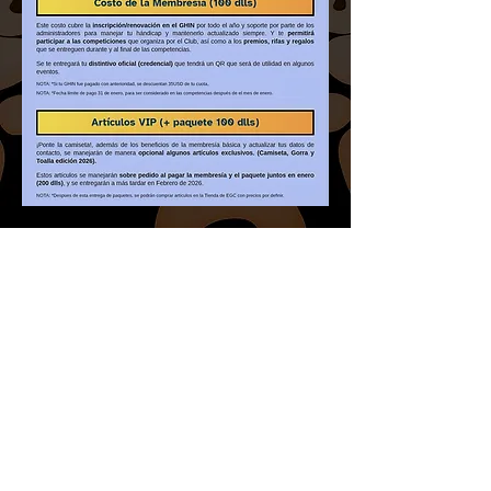
6461164911
©2022 por Ensenada Golf Club. Creada con Wix.com